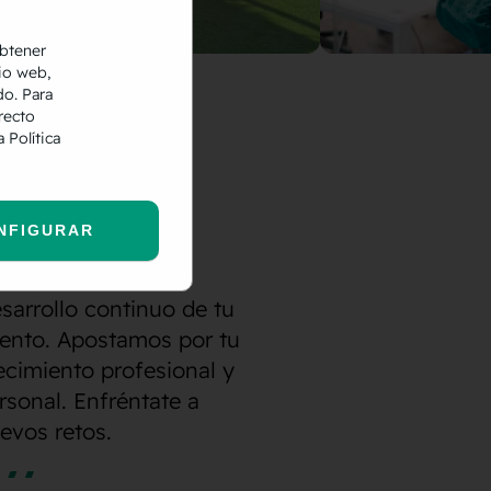
obtener
io web,
do. Para
recto
ra
Política
NFIGURAR
sarrollo continuo de tu
lento. Apostamos por tu
ecimiento profesional y
rsonal. Enfréntate a
evos retos.