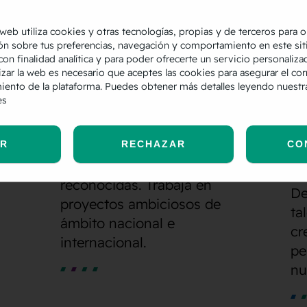
 web utiliza cookies y otras tecnologías, propias y de terceros para 
ón sobre tus preferencias, navegación y comportamiento en este sit
con finalidad analítica y para poder ofrecerte un servicio personaliza
izar la web es necesario que aceptes las cookies para asegurar el cor
abajar en Semmántica?
iento de la plataforma. Puedes obtener más detalles leyendo nuest
es
AR
RECHAZAR
CO
a
Trabaja con marcas
reconocidas. Trabaja en
De
proyectos ambiciosos de
ta
ámbito nacional e
cr
internacional.
pe
nu