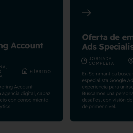
Oferta de e
ing Account
Ads Specialis
JORNADA
COMPLETA
NA,
O
HÍBRIDO
En Semmantica buscam
A
especialista Google Ad
keting Account
experiencia para unirs
agencia digital, capaz
Buscamos una persona a
ocio con conocimiento
desafíos, con visión d
ytics.
de primer nivel.