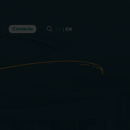
Contacto
|
ES
EN