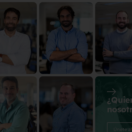
¿Quier
nosot
Únete a