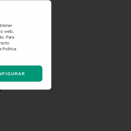
obtener
io web,
do. Para
recto
ra
Política
NFIGURAR