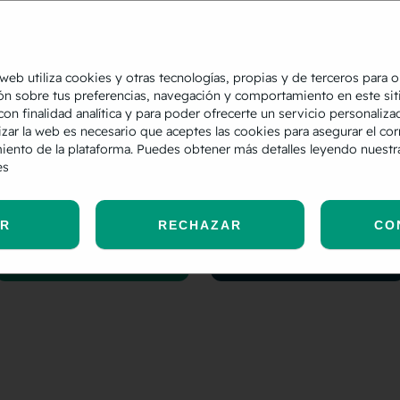
Brand
 web utiliza cookies y otras tecnologías, propias y de terceros para 
ADN
ón sobre tus preferencias, navegación y comportamiento en este sit
center
con finalidad analítica y para poder ofrecerte un servicio personaliza
semmánti
izar la web es necesario que aceptes las cookies para asegurar el cor
Ponemos a tu
co
iento de la plataforma. Puedes obtener más detalles leyendo nuest
disposición
es
nuestro kit de
La agencia que no
prensa y otros
te vende la moto,
recursos sobre
descubre lo que
AR
RECHAZAR
CO
nuestra marca.
nos mueve.