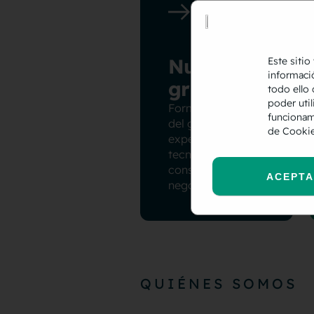
Nuestro
Este sitio
informaci
grupo
todo ello 
poder util
Formamos parte
funcionam
del grupo hiberus,
de Cooki
expertos en
tecnología y
consultoría de
ACEPT
negocio.
QUIÉNES SOMOS