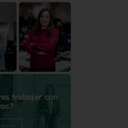
es trabajar con
ros?
l equipo