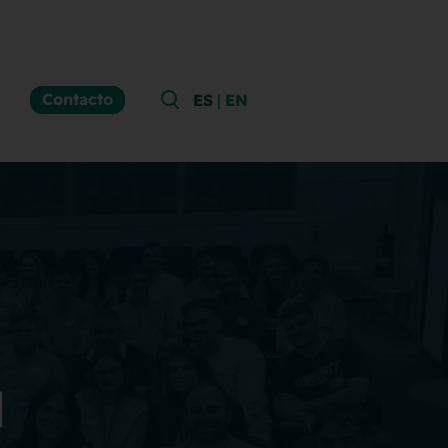
Contacto
|
ES
EN
l